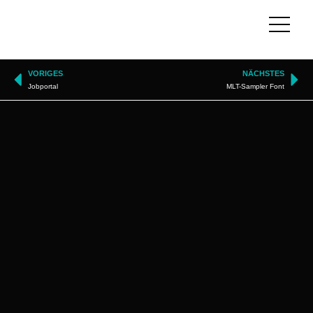
VORIGES
NÄCHSTES
Jobportal
MLT-Sampler Font